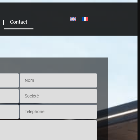
Contact