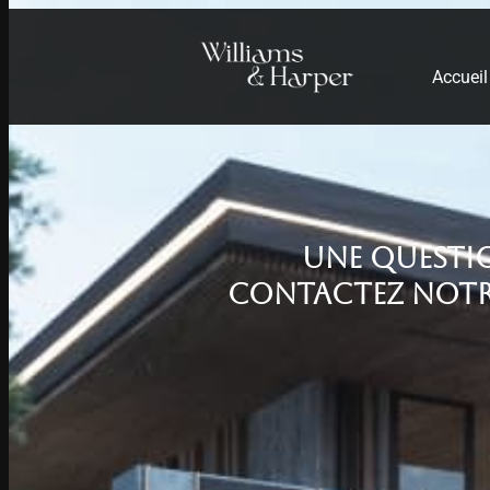
Accueil
Une questi
Contactez notr